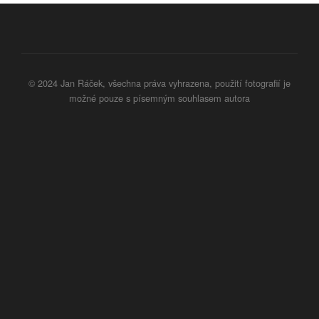
© 2024 Jan Ráček, všechna práva vyhrazena, použití fotografií je
možné pouze s písemným souhlasem autora